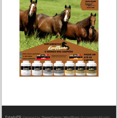
EstadoPB
| Designed by:
Theme Freesia
|
WordPress
| © Copyright All right