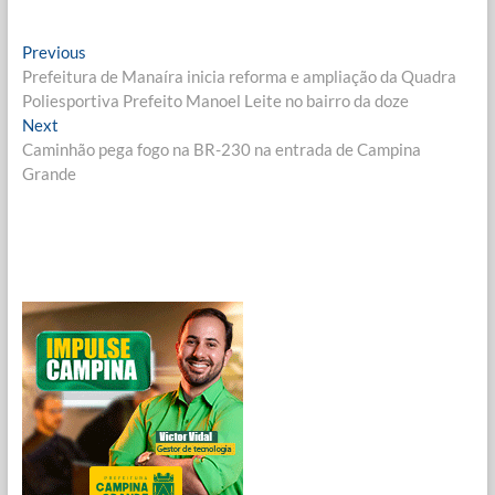
Navegação
Previous
Previous
post:
Prefeitura de Manaíra inicia reforma e ampliação da Quadra
de
Poliesportiva Prefeito Manoel Leite no bairro da doze
Post
Next
Next
post:
Caminhão pega fogo na BR-230 na entrada de Campina
Grande