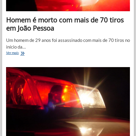
Homem é morto com mais de 70 tiros
em João Pessoa
Um homem de 29 anos foi assassinado com mais de 70 tiros no
início da…
Homem
Ver mais
é
morto
com
mais
de
70
tiros
em
João
Pessoa