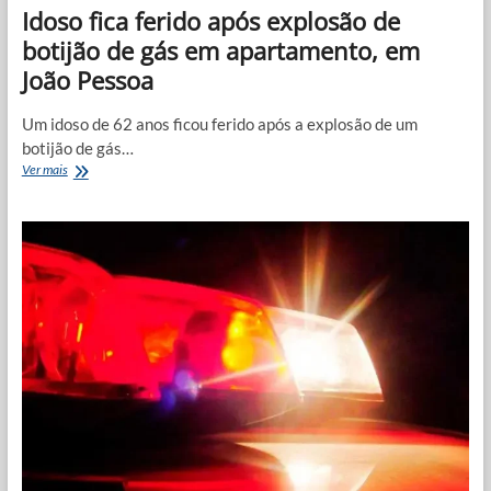
Idoso fica ferido após explosão de
botijão de gás em apartamento, em
João Pessoa
Um idoso de 62 anos ficou ferido após a explosão de um
botijão de gás…
Idoso
Ver mais
fica
ferido
após
explosão
de
botijão
de
gás
em
apartamento,
em
João
Pessoa