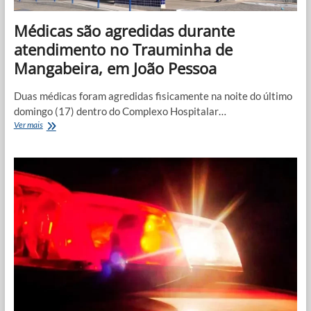
Médicas são agredidas durante
atendimento no Trauminha de
Mangabeira, em João Pessoa
Duas médicas foram agredidas fisicamente na noite do último
domingo (17) dentro do Complexo Hospitalar…
Médicas
Ver mais
são
agredidas
durante
atendimento
no
Trauminha
de
Mangabeira,
em
João
Pessoa