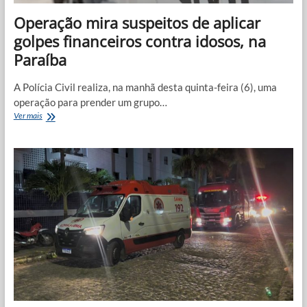
Operação mira suspeitos de aplicar
golpes financeiros contra idosos, na
Paraíba
A Polícia Civil realiza, na manhã desta quinta-feira (6), uma
operação para prender um grupo…
Operação
Ver mais
mira
suspeitos
de
aplicar
golpes
financeiros
contra
idosos,
na
Paraíba