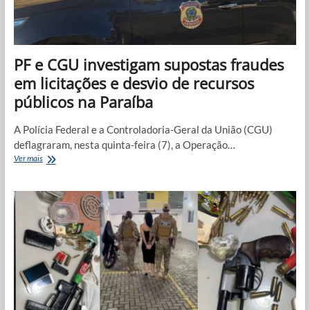
Bayeux
PF e CGU investigam supostas fraudes
em licitações e desvio de recursos
públicos na Paraíba
A Polícia Federal e a Controladoria-Geral da União (CGU)
deflagraram, nesta quinta-feira (7), a Operação…
PF
Ver mais
e
CGU
investigam
supostas
fraudes
em
licitações
e
desvio
de
recursos
públicos