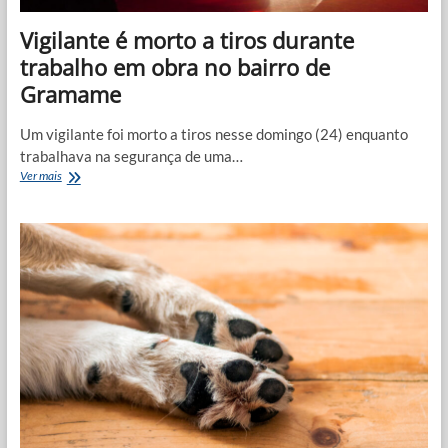
Vigilante é morto a tiros durante
trabalho em obra no bairro de
Gramame
Um vigilante foi morto a tiros nesse domingo (24) enquanto
trabalhava na segurança de uma…
Vigilante
Ver mais
é
morto
a
tiros
durante
trabalho
em
obra
no
bairro
de
Gramame