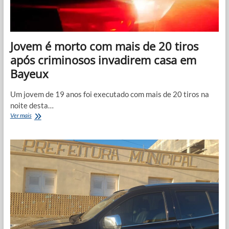
Jovem é morto com mais de 20 tiros
após criminosos invadirem casa em
Bayeux
Um jovem de 19 anos foi executado com mais de 20 tiros na
noite desta…
Jovem
Ver mais
é
morto
com
mais
de
20
tiros
após
criminosos
invadirem
casa
em