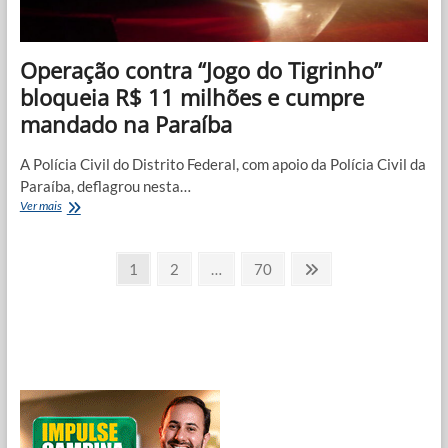
Operação contra “Jogo do Tigrinho”
bloqueia R$ 11 milhões e cumpre
mandado na Paraíba
A Polícia Civil do Distrito Federal, com apoio da Polícia Civil da
Paraíba, deflagrou nesta…
Operação
Ver mais
contra
“Jogo
Paginação
do
Page
Page
Page
Next
1
2
…
70
Tigrinho”
page
de
bloqueia
R$
posts
11
milhões
e
cumpre
mandado
na
Paraíba