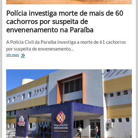
Polícia investiga morte de mais de 60
cachorros por suspeita de
envenenamento na Paraíba
A Polícia Civil da Paraíba investiga a morte de 61 cachorros
por suspeita de envenenamento…
Polícia
Ver mais
investiga
morte
de
mais
de
60
cachorros
por
suspeita
de
envenenamento
na
Paraíba