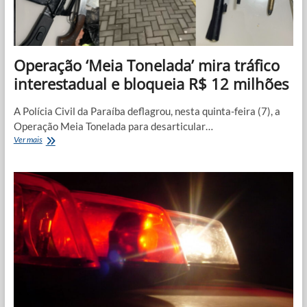
na
Paraíba
Operação ‘Meia Tonelada’ mira tráfico
interestadual e bloqueia R$ 12 milhões
A Polícia Civil da Paraíba deflagrou, nesta quinta-feira (7), a
Operação Meia Tonelada para desarticular…
Operação
Ver mais
‘Meia
Tonelada’
mira
tráfico
interestadual
e
bloqueia
R$
12
milhões