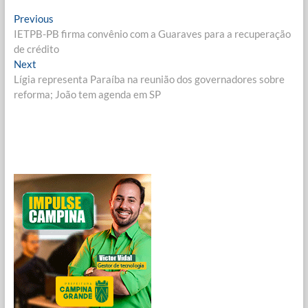
Navegação
Previous
Previous
post:
IETPB-PB firma convênio com a Guaraves para a recuperação
de
de crédito
Post
Next
Next
post:
Lígia representa Paraíba na reunião dos governadores sobre
reforma; João tem agenda em SP