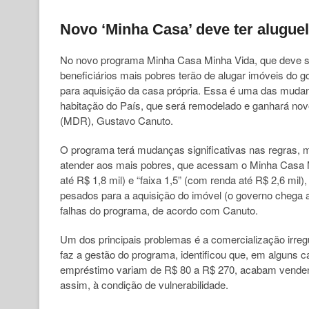
Novo ‘Minha Casa’ deve ter aluguel
No novo programa Minha Casa Minha Vida, que deve ser 
beneficiários mais pobres terão de alugar imóveis do 
para aquisição da casa própria. Essa é uma das muda
habitação do País, que será remodelado e ganhará nov
(MDR), Gustavo Canuto.
O programa terá mudanças significativas nas regras, m
atender aos mais pobres, que acessam o Minha Casa M
até R$ 1,8 mil) e “faixa 1,5” (com renda até R$ 2,6 mil)
pesados para a aquisição do imóvel (o governo chega a 
falhas do programa, de acordo com Canuto.
Um dos principais problemas é a comercialização irre
faz a gestão do programa, identificou que, em alguns ca
empréstimo variam de R$ 80 a R$ 270, acabam vendendo
assim, à condição de vulnerabilidade.