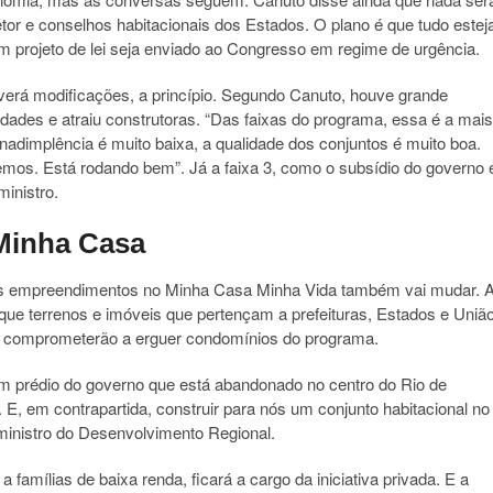
tor e conselhos habitacionais dos Estados. O plano é que tudo estej
um projeto de lei seja enviado ao Congresso em regime de urgência.
 haverá modificações, a princípio. Segundo Canuto, houve grande
idades e atraiu construtoras. “Das faixas do programa, essa é a mais
nadimplência é muito baixa, a qualidade dos conjuntos é muito boa.
mos. Está rodando bem”. Já a faixa 3, como o subsídio do governo 
ministro.
 Minha Casa
dos empreendimentos no Minha Casa Minha Vida também vai mudar. 
que terrenos e imóveis que pertençam a prefeituras, Estados e Uniã
se comprometerão a erguer condomínios do programa.
m prédio do governo que está abandonado no centro do Rio de
. E, em contrapartida, construir para nós um conjunto habitacional no
inistro do Desenvolvimento Regional.
amílias de baixa renda, ficará a cargo da iniciativa privada. E a