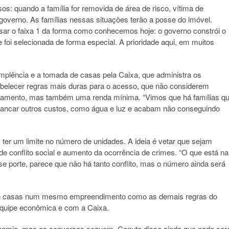
s: quando a família for removida de área de risco, vítima de
overno. As famílias nessas situações terão a posse do imóvel.
ar o faixa 1 da forma como conhecemos hoje: o governo constrói o
foi selecionada de forma especial. A prioridade aqui, em muitos
implência e a tomada de casas pela Caixa, que administra os
abelecer regras mais duras para o acesso, que não considerem
ciamento, mas também uma renda mínima. “Vimos que há famílias q
ancar outros custos, como água e luz e acabam não conseguindo
 um limite no número de unidades. A ideia é vetar que sejam
 conflito social e aumento da ocorrência de crimes. “O que está na
porte, parece que não há tanto conflito, mas o número ainda será
 de casas num mesmo empreendimento como as demais regras do
equipe econômica e com a Caixa.
conomia, mas as conversas seguem. Canuto disse ainda que nada ser