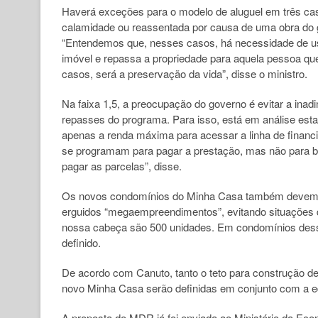
Haverá exceções para o modelo de aluguel em três caso
calamidade ou reassentada por causa de uma obra do g
“Entendemos que, nesses casos, há necessidade de us
imóvel e repassa a propriedade para aquela pessoa que 
casos, será a preservação da vida”, disse o ministro.
Na faixa 1,5, a preocupação do governo é evitar a inad
repasses do programa. Para isso, está em análise est
apenas a renda máxima para acessar a linha de finan
se programam para pagar a prestação, mas não para b
pagar as parcelas”, disse.
Os novos condomínios do Minha Casa também devem ter
erguidos “megaempreendimentos”, evitando situações de
nossa cabeça são 500 unidades. Em condomínios desse 
definido.
De acordo com Canuto, tanto o teto para construção
novo Minha Casa serão definidas em conjunto com a 
A proposta do MDR já foi enviada ao Ministério da E