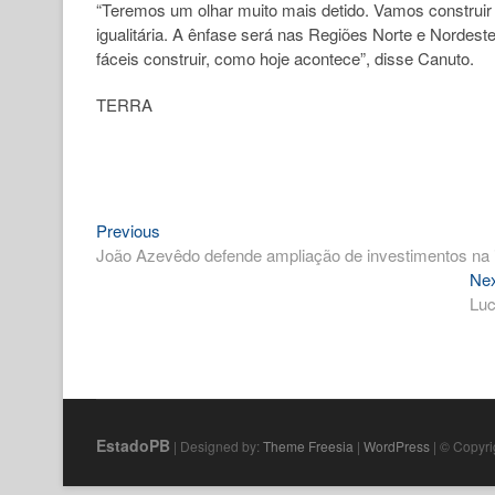
“Teremos um olhar muito mais detido. Vamos construir e
igualitária. A ênfase será nas Regiões Norte e Norde
fáceis construir, como hoje acontece”, disse Canuto.
TERRA
Previous
Navegação
Previous
post:
João Azevêdo defende ampliação de investimentos na i
de
Ne
Post
Luc
EstadoPB
| Designed by:
Theme Freesia
|
WordPress
| © Copyrig