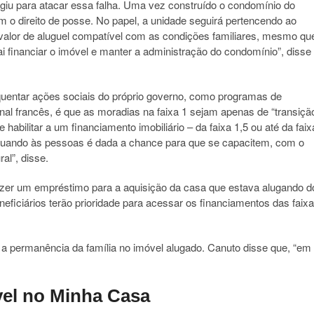
rgiu para atacar essa falha. Uma vez construído o condomínio do
 o direito de posse. No papel, a unidade seguirá pertencendo ao
 valor de aluguel compatível com as condições familiares, mesmo qu
i financiar o imóvel e manter a administração do condomínio”, disse
frequentar ações sociais do próprio governo, como programas de
nal francês, é que as moradias na faixa 1 sejam apenas de “transiçã
habilitar a um financiamento imobiliário – da faixa 1,5 ou até da faix
“Quando às pessoas é dada a chance para que se capacitem, com o
al”, disse.
 fazer um empréstimo para a aquisição da casa que estava alugando d
eficiários terão prioridade para acessar os financiamentos das faix
 a permanência da família no imóvel alugado. Canuto disse que, “em
vel no Minha Casa