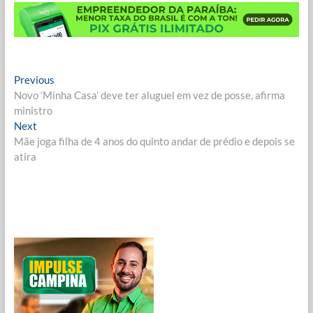
Navegação
Previous
Previous
post:
Novo ‘Minha Casa’ deve ter aluguel em vez de posse, afirma
de
ministro
Post
Next
Next
post:
Mãe joga filha de 4 anos do quinto andar de prédio e depois se
atira