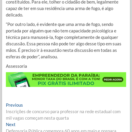
constituídos. Para ele, tolher o cidadão de bem, legalmente
capaz de ter em sua residência uma arma de fogo, é algo
delicado.
“Por outro lado, é evidente que uma arma de fogo, sendo
portada por alguém que não tem capacidade psicológica e
técnica para manuseá-la, foge completamente de qualquer
discussão. Essa pessoa não pode ter algo desse tipo em suas
mãos. É preciso ir à exaustão nesta discussão em todas as
esferas de poder”, analisou.
Assessoria
Navegação
Previous
Previous
post:
Inscrições de concurso para professor na rede estadual com
de
mil vagas começam nesta quarta
Post
Next
Next
post:
Defensoria Pública comemora 60 anos em maio e prepara