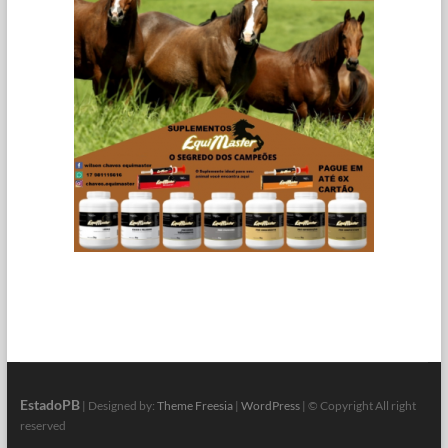
EstadoPB
| Designed by:
Theme Freesia
|
WordPress
| © Copyright All right
reserved