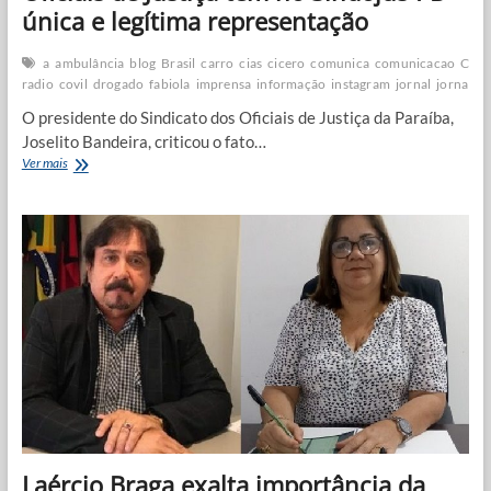
única e legítima representação
a
ambulância
blog
Brasil
carro
cias
cicero
comunica
comunicacao
Coro
radio
covil
drogado
fabiola
imprensa
informação
instagram
jornal
jornalis
O presidente do Sindicato dos Oficiais de Justiça da Paraíba,
Joselito Bandeira, criticou o fato…
Oficiais
Ver mais
de
Justiça
têm
no
Sindojus-
PB
única
e
legítima
representação
Laércio Braga exalta importância da