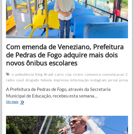
on-
line
e
gratuito
Com emenda de Veneziano, Prefeitura
de Pedras de Fogo adquire mais dois
novos ônibus escolares
a
ambulância
blog
Brasil
carro
cias
cicero
comunica
comunicacao
Coro
radio
covil
drogado
fabiola
imprensa
informação
instagram
jornal
jornalis
A Prefeitura de Pedras de Fogo, através da Secretaria
Municipal de Educação, recebeu esta semana…
Com
Ver mais
emenda
de
Veneziano,
Prefeitura
de
Pedras