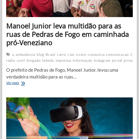
Manoel Junior leva multidão para as
ruas de Pedras de Fogo em caminhada
pró-Veneziano
a
ambulância
blog
Brasil
carro
cias
cicero
comunica
comunicacao
Coro
radio
covil
drogado
fabiola
imprensa
informação
instagram
jornal
jornalis
O prefeito de Pedras de Fogo, Manoel Junior, levou uma
verdadeira multidão para as ruas…
Manoel
Ver mais
Junior
leva
multidão
para
as
ruas
de
Pedras
de
Fogo