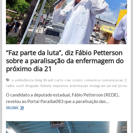
de
Fogo
adquire
mais
dois
novos
ônibus
escolares
“Faz parte da luta”, diz Fábio Petterson
sobre a paralisação da enfermagem do
próximo dia 21
a
ambulância
blog
Brasil
carro
cias
cicero
comunica
comunicacao
Coro
radio
covil
drogado
fabiola
imprensa
informação
instagram
jornal
jornalis
O candidato a deputado estadual, Fábio Petterson (REDE),
revelou ao Portal Paraíba083 que a paralisação das…
“Faz
Ver mais
parte
da
luta”,
diz