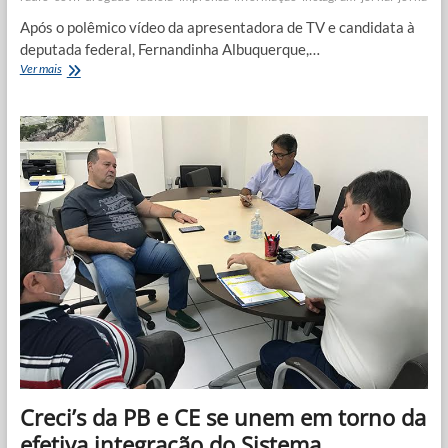
Após o polêmico vídeo da apresentadora de TV e candidata à
deputada federal, Fernandinha Albuquerque,…
Movimento
Ver mais
de
Direita
paraibana
defende
Fernandinha
de
críticas
de
abortistas
Creci’s da PB e CE se unem em torno da
efetiva integração do Sistema