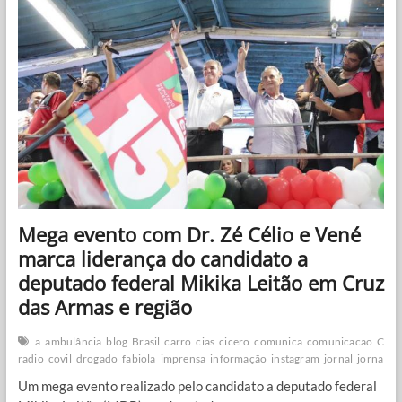
Fábio
Petterson
sobre
a
paralisação
da
enfermagem
do
próximo
dia
21
Mega evento com Dr. Zé Célio e Vené
marca liderança do candidato a
deputado federal Mikika Leitão em Cruz
das Armas e região
a
ambulância
blog
Brasil
carro
cias
cicero
comunica
comunicacao
Coro
radio
covil
drogado
fabiola
imprensa
informação
instagram
jornal
jornalis
Um mega evento realizado pelo candidato a deputado federal