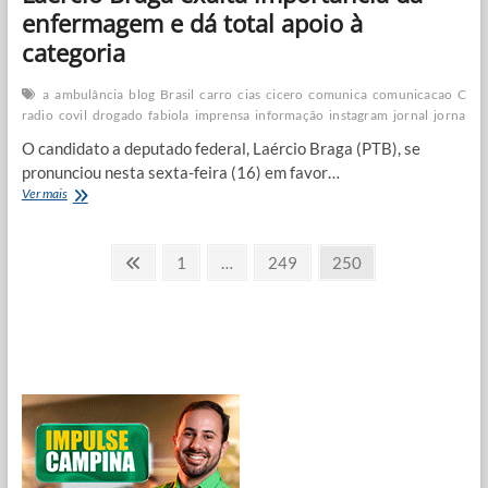
enfermagem e dá total apoio à
categoria
a
ambulância
blog
Brasil
carro
cias
cicero
comunica
comunicacao
Coro
radio
covil
drogado
fabiola
imprensa
informação
instagram
jornal
jornalis
O candidato a deputado federal, Laércio Braga (PTB), se
pronunciou nesta sexta-feira (16) em favor…
Laércio
Ver mais
Braga
exalta
Paginação
importância
Previous
Page
Page
Page
1
…
249
250
da
page
de
enfermagem
e
posts
dá
total
apoio
à
categoria