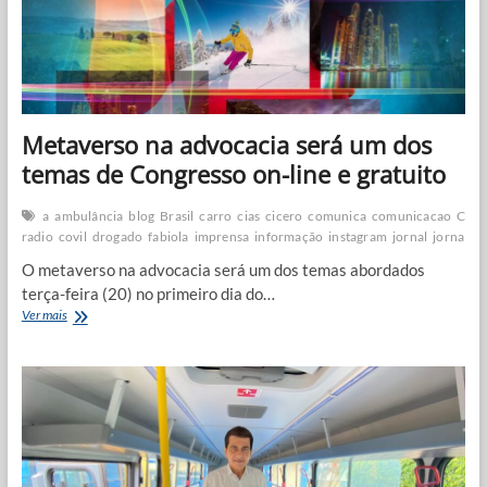
em
caminhada
pró-
Veneziano
Metaverso na advocacia será um dos
temas de Congresso on-line e gratuito
a
ambulância
blog
Brasil
carro
cias
cicero
comunica
comunicacao
Coro
radio
covil
drogado
fabiola
imprensa
informação
instagram
jornal
jornalis
O metaverso na advocacia será um dos temas abordados
terça-feira (20) no primeiro dia do…
Metaverso
Ver mais
na
advocacia
será
um
dos
temas
de
Congresso