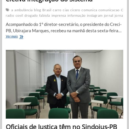
a
ambulância
blog
Brasil
carro
cias
cicero
comunica
comunicacao
Coro
radio
covil
drogado
fabiola
imprensa
informação
instagram
jornal
jornalis
Acompanhado do 1° diretor-secretário, o presidente do Creci-
PB, Ubirajara Marques, recebeu na manhã desta sexta-feira…
Creci’s
Ver mais
da
PB
e
CE
se
unem
em
torno
da
efetiva
integração
do
Sistema
Oficiais de Justiça têm no Sindojus-PB