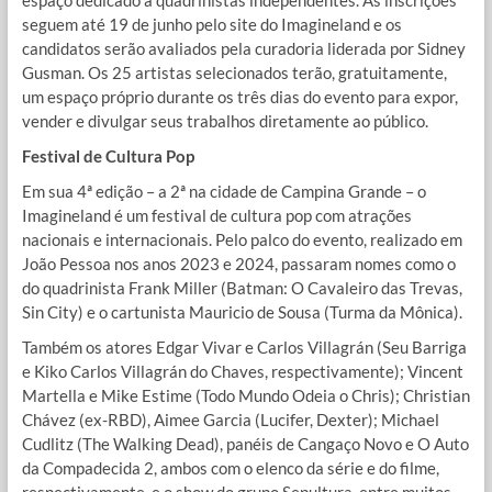
seguem até 19 de junho pelo site do Imagineland e os
candidatos serão avaliados pela curadoria liderada por Sidney
Gusman. Os 25 artistas selecionados terão, gratuitamente,
um espaço próprio durante os três dias do evento para expor,
vender e divulgar seus trabalhos diretamente ao público.
Festival de Cultura Pop
Em sua 4ª edição – a 2ª na cidade de Campina Grande – o
Imagineland é um festival de cultura pop com atrações
nacionais e internacionais. Pelo palco do evento, realizado em
João Pessoa nos anos 2023 e 2024, passaram nomes como o
do quadrinista Frank Miller (Batman: O Cavaleiro das Trevas,
Sin City) e o cartunista Mauricio de Sousa (Turma da Mônica).
Também os atores Edgar Vivar e Carlos Villagrán (Seu Barriga
e Kiko Carlos Villagrán do Chaves, respectivamente); Vincent
Martella e Mike Estime (Todo Mundo Odeia o Chris); Christian
Chávez (ex-RBD), Aimee Garcia (Lucifer, Dexter); Michael
Cudlitz (The Walking Dead), panéis de Cangaço Novo e O Auto
da Compadecida 2, ambos com o elenco da série e do filme,
respectivamente, e o show do grupo Sepultura, entre muitos