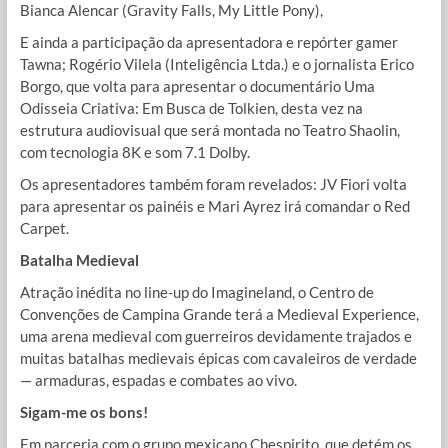
Bianca Alencar (Gravity Falls, My Little Pony),
E ainda a participação da apresentadora e repórter gamer
Tawna; Rogério Vilela (Inteligência Ltda.) e o jornalista Erico
Borgo, que volta para apresentar o documentário Uma
Odisseia Criativa: Em Busca de Tolkien, desta vez na
estrutura audiovisual que será montada no Teatro Shaolin,
com tecnologia 8K e som 7.1 Dolby.
Os apresentadores também foram revelados: JV Fiori volta
para apresentar os painéis e Mari Ayrez irá comandar o Red
Carpet.
Batalha Medieval
Atração inédita no line-up do Imagineland, o Centro de
Convenções de Campina Grande terá a Medieval Experience,
uma arena medieval com guerreiros devidamente trajados e
muitas batalhas medievais épicas com cavaleiros de verdade
— armaduras, espadas e combates ao vivo.
Sigam-me os bons!
Em parceria com o grupo mexicano Chespirito, que detém os