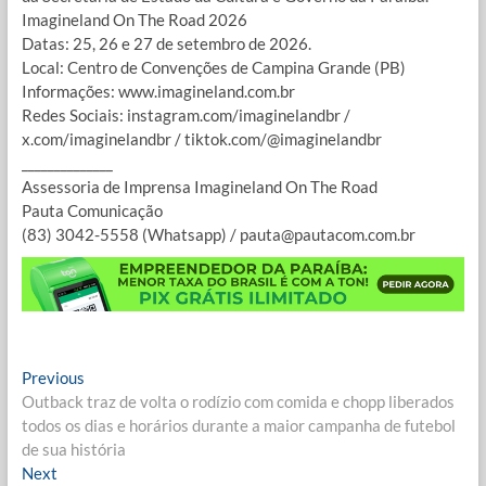
Imagineland On The Road 2026
Datas: 25, 26 e 27 de setembro de 2026.
Local: Centro de Convenções de Campina Grande (PB)
Informações: www.imagineland.com.br
Redes Sociais: instagram.com/imaginelandbr /
x.com/imaginelandbr / tiktok.com/@imaginelandbr
______________
Assessoria de Imprensa Imagineland On The Road
Pauta Comunicação
(83) 3042-5558 (Whatsapp) / pauta@pautacom.com.br
Navegação
Previous
Previous
post:
Outback traz de volta o rodízio com comida e chopp liberados
de
todos os dias e horários durante a maior campanha de futebol
Post
de sua história
Next
Next