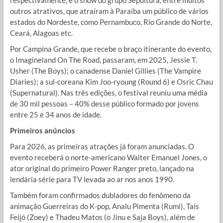
outros atrativos, que atraíram à Paraíba um público de vários
estados do Nordeste, como Pernambuco, Rio Grande do Norte,
Ceará, Alagoas etc.
Por Campina Grande, que recebe o braço itinerante do evento,
o Imagineland On The Road, passaram, em 2025, Jessie T.
Usher (The Boys); o canadense Daniel Gillies (The Vampire
Diaries); a sul-coreana Kim Joo-ryoung (Round 6) e Osric Chau
(Supernatural). Nas três edições, o festival reuniu uma média
de 30 mil pessoas – 40% desse público formado por jovens
entre 25 e 34 anos de idade.
Primeiros anúncios
Para 2026, as primeiras atrações já foram anunciadas. O
evento receberá o norte-americano Walter Emanuel Jones, o
ator original do primeiro Power Ranger preto, lançado na
lendária série para TV levada ao ar nos anos 1990.
Também foram confirmados dubladores do fenômeno da
animação Guerreiras do K-pop, Analu Pimenta (Rumi), Taís
Feijó (Zoey) e Thadeu Matos (o Jinu e Saja Boys), além de