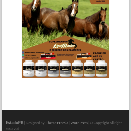
EstadoPB
| Designed by:
Theme Freesia
|
WordPress
| © Copyright All right
reserved