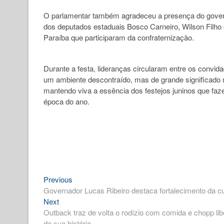
O parlamentar também agradeceu a presença do govern
dos deputados estaduais Bosco Carneiro, Wilson Filho e
Paraíba que participaram da confraternização.
Durante a festa, lideranças circularam entre os convid
um ambiente descontraído, mas de grande significado n
mantendo viva a essência dos festejos juninos que faz
época do ano.
Previous
Navegação
Previous
post:
Governador Lucas Ribeiro destaca fortalecimento da c
de
Next
Next
Post
post:
Outback traz de volta o rodízio com comida e chopp li
de sua história