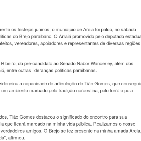
te os festejos juninos, o município de Areia foi palco, no sábado
ticas do Brejo paraibano. O Arraiá promovido pelo deputado estadua
efeitos, vereadores, apoiadores e representantes de diversas regiões
Ribeiro, do pré-candidato ao Senado Nabor Wanderley, além dos
, entre outras lideranças políticas paraibanas.
evidenciou a capacidade de articulação de Tião Gomes, que consegui
m um ambiente marcado pela tradição nordestina, pelo forró e pela
dos, Tião Gomes destacou o significado do encontro para sua
um dia que ficará marcado na minha vida pública. Realizamos o nosso
 e verdadeiros amigos. O Brejo se fez presente na minha amada Areia
a”, afirmou.