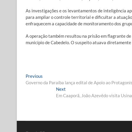
As investigações e os levantamentos de inteligência a
para ampliar o controle territorial e dificultar a atuaç
enfraquecem a capacidade de monitoramento dos grupos
A operação também resultou na prisão em flagrante de
município de Cabedelo. O suspeito atuava diretamente 
Navegação
Previous
Previous
post:
Governo da Paraíba lança edital de Apoio ao Protagoni
de
Next
Next
Post
post:
Em Caaporã, João Azevêdo visita Usina 