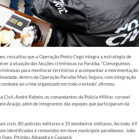
nes, ressaltou que a Operação Ponto Cego integra a estratégia de
ecer a atuação das facções criminosas na Paraíba. “Conseguimos
 criminosas para monitorar territórios e acompanhar a movimentação
tinuidade, dentro da Operação Paraíba Mais Segura, com integração
o combate ao crime organizado em todo o estado”, afirmou.
 Civil, André Rabelo, os comandantes da Polícia Militar, coronel
elo Araújo, além de integrantes das equipes que participaram da
s civis, 80 policiais militares e 35 bombeiros militares. Ao todo, 69
m identificados e removidos em nove municípios paraibanos: João
e Fogo, Pitimbu, Alhandra e Caaporã.