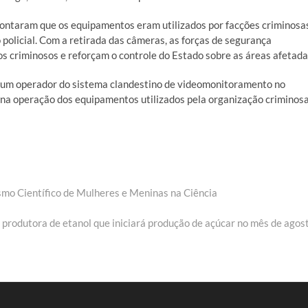
pontaram que os equipamentos eram utilizados por facções criminosa
ão policial. Com a retirada das câmeras, as forças de segurança
 criminosos e reforçam o controle do Estado sobre as áreas afetada
 um operador do sistema clandestino de videomonitoramento no
na operação dos equipamentos utilizados pela organização criminosa
smo Científico de Mulheres e Meninas na Ciência
produtora de etanol que iniciará produção de açúcar no mês de agos