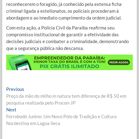
reconhecerem o foragido, já conhecido pela extensa ficha
criminal ligada a estelionatos, os policiais procederam à
abordagem e ao imediato cumprimento da ordem judicial.
Com esta ação, a Polícia Civil da Paraíba reafirma seu
compromisso institucional de garantir a efetividade das
decisões judiciais e combater a criminalidade, demonstrando
que a segurança pública não descansa.
Navegação
Previous
Previous
post:
Preço da mão do milho in natura tem diferença de R$ 50 em
de
pesquisa realizada pelo Procon-JP
Post
Next
Next
post:
Forrobodó Junino: Um Novo Polo de Tradição e Cultura
Nordestina em Lagoa Seca