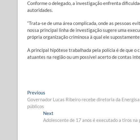
Conforme o delegado, a investigação enfrenta dificuld
autoridades.
“Trata-se de uma área complicada, onde as pessoas evi
nossa principal linha de investigação sugere uma execu
própria organização criminosa à qual ele supostamente 
A principal hipótese trabalhada pela polícia é de que o
atuantes na região ou um possível acerto de contas inte
Navegação
Previous
Previous
post:
Governador Lucas Ribeiro recebe diretoria da Energisa
de
públicos
Post
Next
Next
post:
Adolescente de 17 anos é executado a tiros na