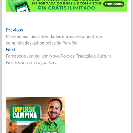
Navegação
Previous
Previous
post:
Pro-Semeia inicia atividades em assentamentos e
de
comunidades quilombolas da Paraíba
Post
Next
Next
post:
Forrobodó Junino: Um Novo Polo de Tradição e Cultura
Nordestina em Lagoa Seca