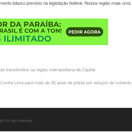
amento básico previsto na legislação federal. Nossa região mais uma
ão transferidos na região metropolitana da Capital
Cunha Lima para mais de 32 anos de prisão por estupro de vulneráv
ht All right reserved