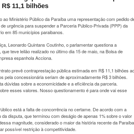
 R$ 11,1 bilhões
to ao Ministério Público da Paraíba uma representação com pedido d
ar de urgência para suspender a Parceria Público-Privada (PPP) da
io em 85 municípios paraibanos.
iça, Leonardo Quintans Coutinho, o parlamentar questiona a
 que teve leilão realizado no último dia 15 de maio, na Bolsa de
mpresa espanhola Acciona.
ntrato prevê contraprestação pública estimada em R$ 11,1 bilhões a
os pela concessionária seriam de aproximadamente R$ 3 bilhões.
ta dúvidas sobre a economicidade e a eficiência da parceria.
sobre esses valores. Nosso questionamento é para onde vai esse
Público está a falta de concorrência no certame. De acordo com a
u da disputa, que terminou com deságio de apenas 1% sobre o valor
essa magnitude, considerado o maior da história recente da Paraíba
ar possível restrição à competitividade.