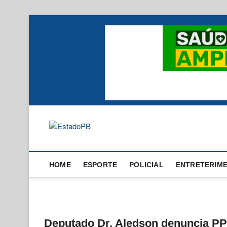
Skip
to
content
EstadoPB
HOME
ESPORTE
POLICIAL
ENTRETERIM
Deputado Dr. Aledson denuncia PP