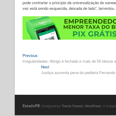
pode contrariar o princípio da universalização do sane
vez está sendo esquecida, deixada de lado”, lamentou.
Previous
Navegação
Previous
post:
Irregularidades: Abrigo é fechado e mais de 50 idosos s
de
Next
Next
Post
post:
Justiça aumenta pena do pediatra Fernando 
EstadoPB
| Designed by:
Theme Freesia
|
WordPress
| © Copyrig