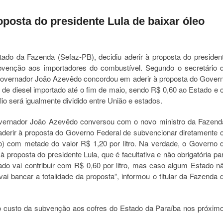
oposta do presidente Lula de baixar óleo
ado da Fazenda (Sefaz-PB), decidiu aderir à proposta do presiden
ubvenção aos importadores do combustível. Segundo o secretário 
governador João Azevêdo concordou em aderir à proposta do Gover
 de diesel importado até o fim de maio, sendo R$ 0,60 ao Estado e 
io será igualmente dividido entre União e estados.
ernador João Azevêdo conversou com o novo ministro da Fazend
 aderir à proposta do Governo Federal de subvencionar diretamente 
o) com metade do valor R$ 1,20 por litro. Na verdade, o Governo 
 proposta do presidente Lula, que é facultativa e não obrigatória pa
do vai contribuir com R$ 0,60 por litro, mas caso algum Estado n
i bancar a totalidade da proposta”, informou o titular da Fazenda 
 custo da subvenção aos cofres do Estado da Paraíba nos próxim