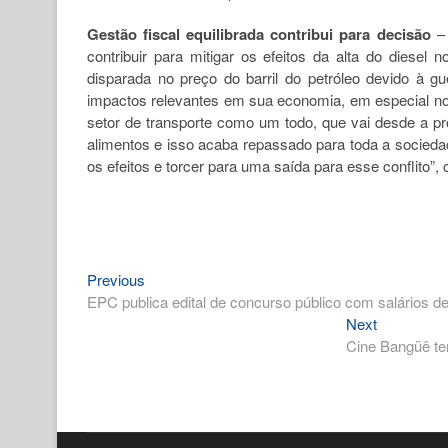
G
estão fiscal equilibrada contribui para decisão
– 
contribuir para mitigar os efeitos da alta do diesel
disparada no preço do barril do petróleo devido à gu
impactos relevantes em sua economia, em especial no 
setor de transporte como um todo, que vai desde a prod
alimentos e isso acaba repassado para toda a socieda
os efeitos e torcer para uma saída para esse conflito”
Previous
Navegação
Previous
post:
EPC publica edital de concurso público com salários de
de
Next
Next
Post
post:
Cine Bangüê te