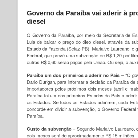
Governo da Paraíba vai aderir à pr
diesel
O Governo da Paraíba, por meio da Secretaria de Est
Lula de baixar o preço do óleo diesel, através da s
Estado da Fazenda (Sefaz-PB), Marialvo Laureano, o 
Federal, que prevê uma subvenção de R$ 1,20 por litro
outros R$ 0,60 serão pagos pela União. Ou seja, o auxíl
P
araíba um dos primeiros a aderir no País
– “O gov
Dario Durigan, para informar a decisão da Paraíba de
importadores pelos próximos dois meses (abril e mai
Paraíba foi um dos primeiros Estados do País a aderir à
os Estados. Se todos os Estados aderirem, cada Esta
concorde em dividir a subvenção, o Governo Federal va
Paraíba.
C
usto da subvenção
– Segundo Marialvo Laureano, o
dois meses será de aproximadamente R$ 15 milhões.