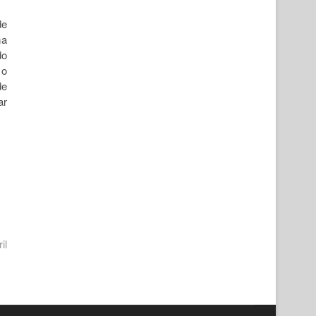
de
ma
do
 o
de
ar
il