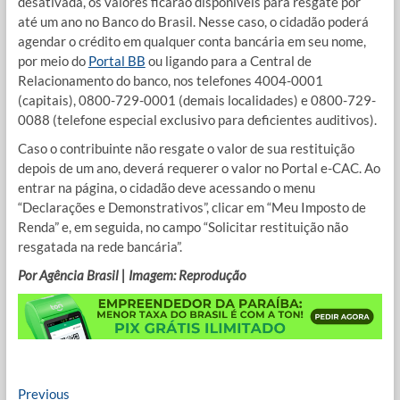
desativada, os valores ficarão disponíveis para resgate por
até um ano no Banco do Brasil. Nesse caso, o cidadão poderá
agendar o crédito em qualquer conta bancária em seu nome,
por meio do
Portal BB
ou ligando para a Central de
Relacionamento do banco, nos telefones 4004-0001
(capitais), 0800-729-0001 (demais localidades) e 0800-729-
0088 (telefone especial exclusivo para deficientes auditivos).
Caso o contribuinte não resgate o valor de sua restituição
depois de um ano, deverá requerer o valor no Portal e-CAC. Ao
entrar na página, o cidadão deve acessando o menu
“Declarações e Demonstrativos”, clicar em “Meu Imposto de
Renda” e, em seguida, no campo “Solicitar restituição não
resgatada na rede bancária”.
Por Agência Brasil | Imagem: Reprodução
Navegação
Previous
Previous