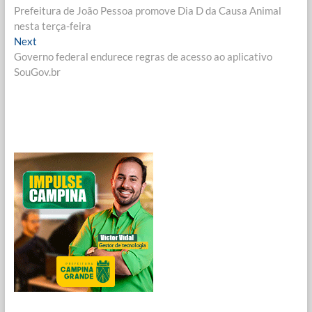
post:
Prefeitura de João Pessoa promove Dia D da Causa Animal
de
nesta terça-feira
Post
Next
Next
post:
Governo federal endurece regras de acesso ao aplicativo
SouGov.br