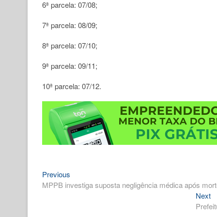
6ª parcela: 07/08;
7ª parcela: 08/09;
8ª parcela: 07/10;
9ª parcela: 09/11;
10ª parcela: 07/12.
Previous
Navegação
Previous
post:
MPPB investiga suposta negligência médica após mor
de
N
Next
Post
po
Prefei