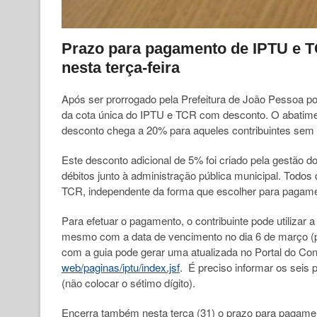
Prazo para pagamento de IPTU e T
nesta terça-feira
Após ser prorrogado pela Prefeitura de João Pessoa por
da cota única do IPTU e TCR com desconto. O abatime
desconto chega a 20% para aqueles contribuintes sem 
Este desconto adicional de 5% foi criado pela gestão do
débitos junto à administração pública municipal. Todos 
TCR, independente da forma que escolher para pagamen
Para efetuar o pagamento, o contribuinte pode utilizar
mesmo com a data de vencimento no dia 6 de março (p
com a guia pode gerar uma atualizada no Portal do Con
web/paginas/iptu/index.jsf
. É preciso informar os seis 
(não colocar o sétimo dígito).
Encerra também nesta terça (31) o prazo para pagamen