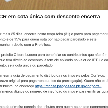
CR em cota única com desconto encerra
 mais 25 dias, encerra nesta terça-feira (31) o prazo para pagament
nto é de 15% para quem opta por não pagar parcelado e este
nenhum débito com a Prefeitura.
 prefeito Cícero Lucena para beneficiar os contribuintes que não têm
que têm direito ao desconto já tem ele aplicado no valor do IPTU e da
to, seja cota única ou parcelado.
 a mesma guia de pagamento distribuída nos imóveis pelos Correios,
razo original para pagamento antes da prorrogação). Quem não est
tribuinte, no endereço
https://receita.joaopessoa.pb.gov.br/portal-
primeiros dígitos do número de inscrição do imóvel para emitir as gui
to da primeira parcela dos tributos para quem optar pelo pagamento