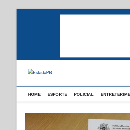
Skip
to
content
EstadoPB
HOME
ESPORTE
POLICIAL
ENTRETERIM