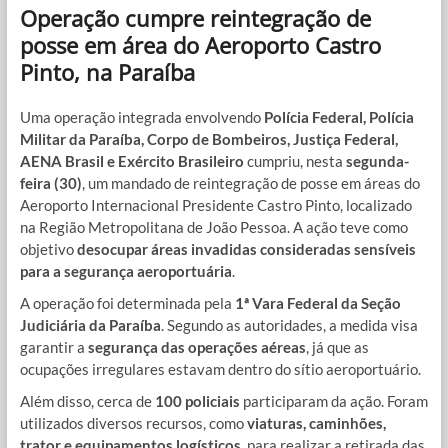
Operação cumpre reintegração de
posse em área do Aeroporto Castro
Pinto, na Paraíba
Uma operação integrada envolvendo
Polícia Federal, Polícia
Militar da Paraíba, Corpo de Bombeiros, Justiça Federal,
AENA Brasil e Exército Brasileiro
cumpriu, nesta
segunda-
feira (30)
, um mandado de reintegração de posse em áreas do
Aeroporto Internacional Presidente Castro Pinto
, localizado
na Região Metropolitana de João Pessoa. A ação teve como
objetivo
desocupar áreas invadidas consideradas sensíveis
para a segurança aeroportuária
.
A operação foi determinada pela
1ª Vara Federal da Seção
Judiciária da Paraíba
. Segundo as autoridades, a medida visa
garantir a
segurança das operações aéreas
, já que as
ocupações irregulares estavam dentro do sítio aeroportuário.
Além disso, cerca de
100 policiais
participaram da ação. Foram
utilizados diversos recursos, como
viaturas, caminhões,
trator e equipamentos logísticos
, para realizar a retirada das