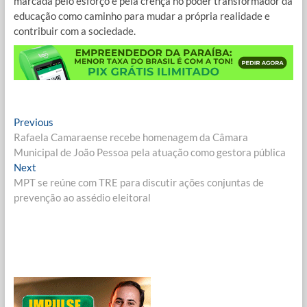
marcada pelo esforço e pela crença no poder transformador da
educação como caminho para mudar a própria realidade e
contribuir com a sociedade.
Navegação
Previous
Previous
post:
Rafaela Camaraense recebe homenagem da Câmara
de
Municipal de João Pessoa pela atuação como gestora pública
Post
Next
Next
post:
MPT se reúne com TRE para discutir ações conjuntas de
prevenção ao assédio eleitoral