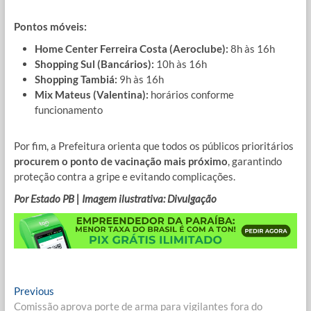
Pontos móveis:
Home Center Ferreira Costa (Aeroclube):
8h às 16h
Shopping Sul (Bancários):
10h às 16h
Shopping Tambiá:
9h às 16h
Mix Mateus (Valentina):
horários conforme
funcionamento
Por fim, a Prefeitura orienta que todos os públicos prioritários
procurem o ponto de vacinação mais próximo
, garantindo
proteção contra a gripe e evitando complicações.
Por Estado PB | Imagem ilustrativa: Divulgação
Navegação
Previous
Previous
post:
Comissão aprova porte de arma para vigilantes fora do