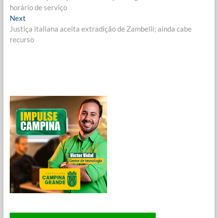
de
horário de serviço
Post
Next
Next
post:
Justiça italiana aceita extradição de Zambelli; ainda cabe
recurso