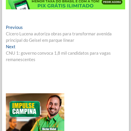
Navegação
Previous
Previous
post:
Cícero Lucena autoriza obras para transformar avenida
de
principal do Geisel em parque linear
Post
Next
Next
post:
CNU 1: governo convoca 1,8 mil candidatos para vagas
remanescentes