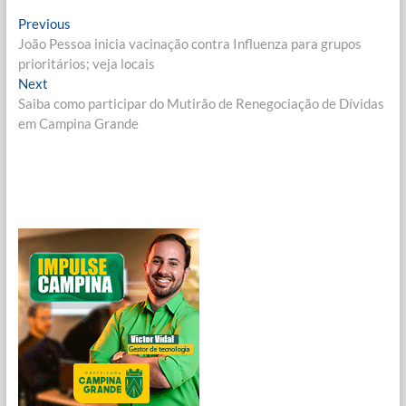
Navegação
Previous
Previous
post:
João Pessoa inicia vacinação contra Influenza para grupos
de
prioritários; veja locais
Post
Next
Next
post:
Saiba como participar do Mutirão de Renegociação de Dívidas
em Campina Grande