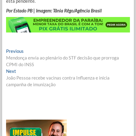
está pendente.
Por Estado PB | Imagem: Tânia Rêgo/Agência Brasil
Navegação
Previous
Previous
post:
Mendonça envia ao plenário do STF decisão que prorroga
de
CPMI do INSS
Post
Next
Next
post:
João Pessoa recebe vacinas contra Influenza e inicia
campanha de imunização