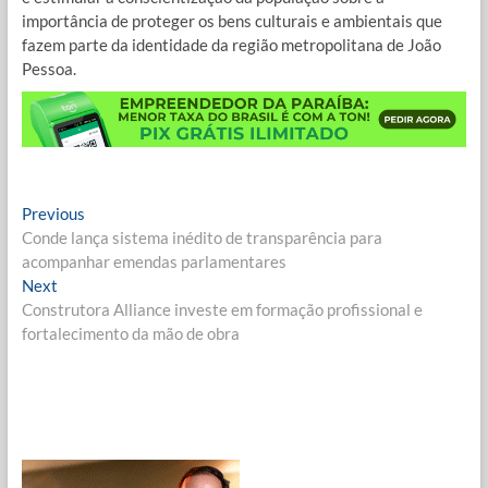
importância de proteger os bens culturais e ambientais que
fazem parte da identidade da região metropolitana de João
Pessoa.
Navegação
Previous
Previous
post:
Conde lança sistema inédito de transparência para
de
acompanhar emendas parlamentares
Post
Next
Next
post:
Construtora Alliance investe em formação profissional e
fortalecimento da mão de obra