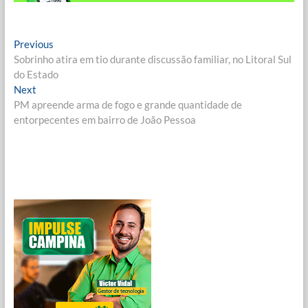
Navegação
Previous
Previous
post:
Sobrinho atira em tio durante discussão familiar, no Litoral Sul
de
do Estado
Post
Next
Next
post:
PM apreende arma de fogo e grande quantidade de
entorpecentes em bairro de João Pessoa