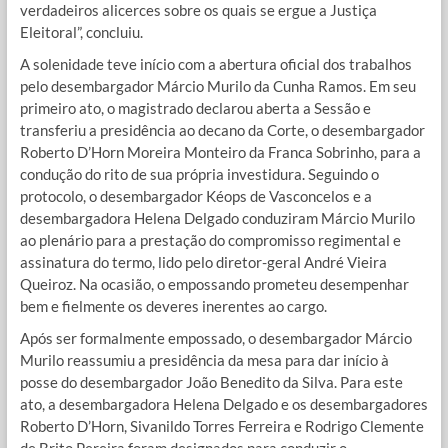
verdadeiros alicerces sobre os quais se ergue a Justiça
Eleitoral”, concluiu.
A solenidade teve início com a abertura oficial dos trabalhos
pelo desembargador Márcio Murilo da Cunha Ramos. Em seu
primeiro ato, o magistrado declarou aberta a Sessão e
transferiu a presidência ao decano da Corte, o desembargador
Roberto D’Horn Moreira Monteiro da Franca Sobrinho, para a
condução do rito de sua própria investidura. Seguindo o
protocolo, o desembargador Kéops de Vasconcelos e a
desembargadora Helena Delgado conduziram Márcio Murilo
ao plenário para a prestação do compromisso regimental e
assinatura do termo, lido pelo diretor-geral André Vieira
Queiroz. Na ocasião, o empossando prometeu desempenhar
bem e fielmente os deveres inerentes ao cargo.
Após ser formalmente empossado, o desembargador Márcio
Murilo reassumiu a presidência da mesa para dar início à
posse do desembargador João Benedito da Silva. Para este
ato, a desembargadora Helena Delgado e os desembargadores
Roberto D’Horn, Sivanildo Torres Ferreira e Rodrigo Clemente
de Brito Pereira foram designados para conduzir o