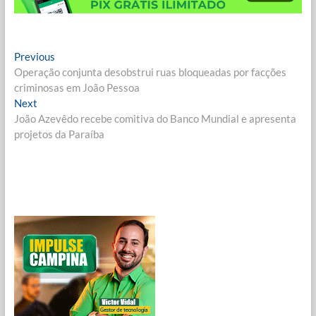
Navegação
Previous
Previous
post:
Operação conjunta desobstrui ruas bloqueadas por facções
de
criminosas em João Pessoa
Post
Next
Next
post:
João Azevêdo recebe comitiva do Banco Mundial e apresenta
projetos da Paraíba