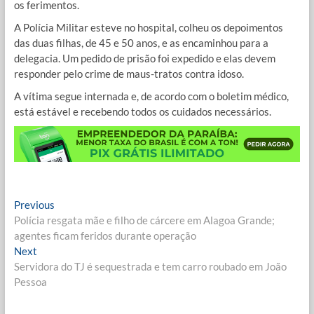
os ferimentos.
A Polícia Militar esteve no hospital, colheu os depoimentos
das duas filhas, de 45 e 50 anos, e as encaminhou para a
delegacia. Um pedido de prisão foi expedido e elas devem
responder pelo crime de maus-tratos contra idoso.
A vítima segue internada e, de acordo com o boletim médico,
está estável e recebendo todos os cuidados necessários.
Navegação
Previous
Previous
post:
Polícia resgata mãe e filho de cárcere em Alagoa Grande;
de
agentes ficam feridos durante operação
Post
Next
Next
post:
Servidora do TJ é sequestrada e tem carro roubado em João
Pessoa