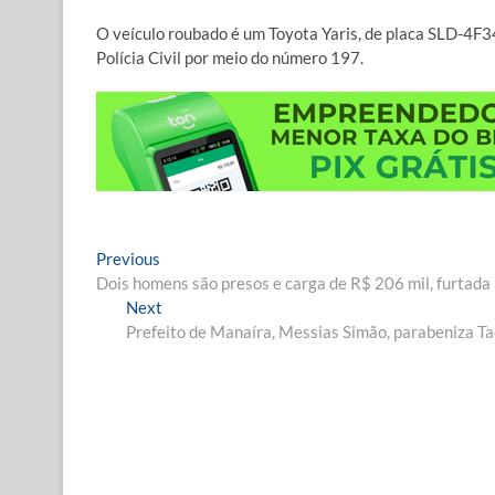
O veículo roubado é um Toyota Yaris, de placa SLD-4F3
Polícia Civil por meio do número 197.
Navegação
Previous
Previous
post:
Dois homens são presos e carga de R$ 206 mil, furtada
de
Next
Next
Post
post:
Prefeito de Manaíra, Messias Simão, parabeniza Ta