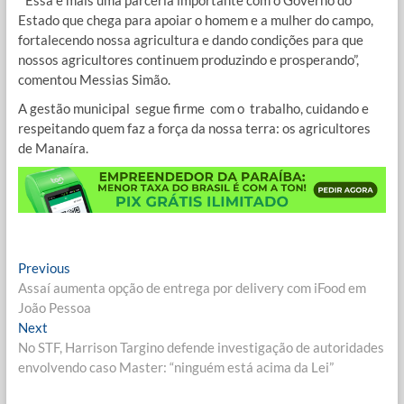
” Essa é mais uma parceria importante com o Governo do
Estado que chega para apoiar o homem e a mulher do campo,
fortalecendo nossa agricultura e dando condições para que
nossos agricultores continuem produzindo e prosperando”,
comentou Messias Simão.
A gestão municipal segue firme com o trabalho, cuidando e
respeitando quem faz a força da nossa terra: os agricultores
de Manaíra.
Navegação
Previous
Previous
post:
Assaí aumenta opção de entrega por delivery com iFood em
de
João Pessoa
Post
Next
Next
post:
No STF, Harrison Targino defende investigação de autoridades
envolvendo caso Master: “ninguém está acima da Lei”