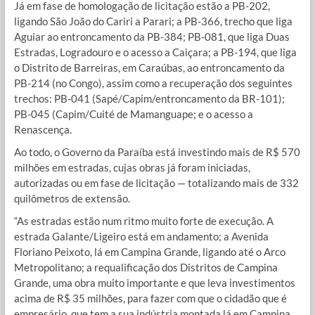
Já em fase de homologação de licitação estão a PB-202,
ligando São João do Cariri a Parari; a PB-366, trecho que liga
Aguiar ao entroncamento da PB-384; PB-081, que liga Duas
Estradas, Logradouro e o acesso a Caiçara; a PB-194, que liga
o Distrito de Barreiras, em Caraúbas, ao entroncamento da
PB-214 (no Congo), assim como a recuperação dos seguintes
trechos: PB-041 (Sapé/Capim/entroncamento da BR-101);
PB-045 (Capim/Cuité de Mamanguape; e o acesso a
Renascença.
Ao todo, o Governo da Paraíba está investindo mais de R$ 570
milhões em estradas, cujas obras já foram iniciadas,
autorizadas ou em fase de licitação — totalizando mais de 332
quilômetros de extensão.
“As estradas estão num ritmo muito forte de execução. A
estrada Galante/Ligeiro está em andamento; a Avenida
Floriano Peixoto, lá em Campina Grande, ligando até o Arco
Metropolitano; a requalificação dos Distritos de Campina
Grande, uma obra muito importante e que leva investimentos
acima de R$ 35 milhões, para fazer com que o cidadão que é
empresário, que tem a sua indústria montada lá em Campina