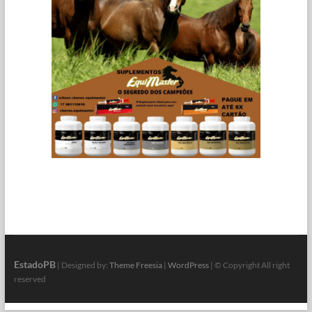
EstadoPB
| Designed by:
Theme Freesia
|
WordPress
| © Copyright All right
reserved