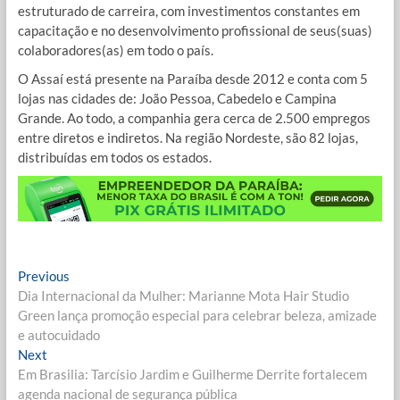
estruturado de carreira, com investimentos constantes em
capacitação e no desenvolvimento profissional de seus(suas)
colaboradores(as) em todo o país.
O Assaí está presente na Paraíba desde 2012 e conta com 5
lojas nas cidades de: João Pessoa, Cabedelo e Campina
Grande. Ao todo, a companhia gera cerca de 2.500 empregos
entre diretos e indiretos. Na região Nordeste, são 82 lojas,
distribuídas em todos os estados.
Navegação
Previous
Previous
post:
Dia Internacional da Mulher: Marianne Mota Hair Studio
de
Green lança promoção especial para celebrar beleza, amizade
Post
e autocuidado
Next
Next
post:
Em Brasilia: Tarcísio Jardim e Guilherme Derrite fortalecem
agenda nacional de segurança pública