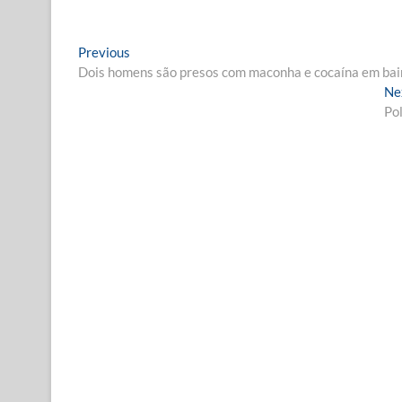
Navegação
Previous
Previous
post:
Dois homens são presos com maconha e cocaína em bair
de
Ne
Post
Pol