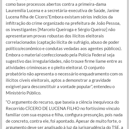
como base processos abertos contra a primeira-dama
Lauremília Lucena e a secretária-executiva de Saúde, Janine
Lucena filha de Cícero.“Embora existam sérios indícios da
infiltração do crime organizado na prefeitura de João Pessoa,
os investigantes [Marcelo Queiroga e Sérgio Queiroz] não
apresentaram provas robustas dos ilícitos eleitorais
correlacionados (captação ilícita de sufrágio, abuso de poder
político/econômico e condutas vedadas aos agentes públicos).
Embora o material confeccionado pela Polícia Federal seja
sugestivo das irregularidades, não trouxe firme liame entre as
atividades criminosas e o pleito eleitoral. O conjunto
probatório não apresenta o necessário enquadramento com os
ilícitos cíveis eleitorais, aptos a demonstrar a gravidade
exigível para desconstituir a vontade popular”, entendeu o
Ministério Público.
“O argumento do recurso, que baseia a ciência inequívoca do
Recorrido CÍCERO DE LUCENA FILHO no fortíssimo vínculo
familiar com sua esposa e filha, configura presunção, pois nada
de concreto, contra ele, foi apontado. Apesar de muito forte, o
argumento deve ser analisado à luz da jurisprudência do TSE, a