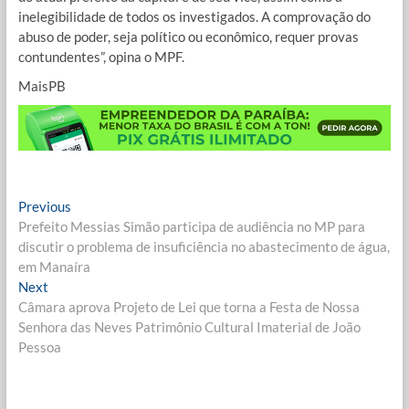
inelegibilidade de todos os investigados. A comprovação do
abuso de poder, seja político ou econômico, requer provas
contundentes”, opina o MPF.
MaisPB
Navegação
Previous
Previous
post:
Prefeito Messias Simão participa de audiência no MP para
de
discutir o problema de insuficiência no abastecimento de água,
Post
em Manaíra
Next
Next
post:
Câmara aprova Projeto de Lei que torna a Festa de Nossa
Senhora das Neves Patrimônio Cultural Imaterial de João
Pessoa