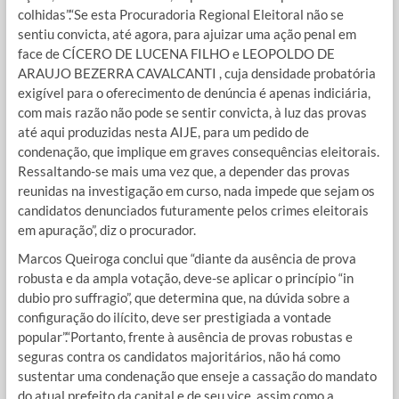
colhidas”.“Se esta Procuradoria Regional Eleitoral não se
sentiu convicta, até agora, para ajuizar uma ação penal em
face de CÍCERO DE LUCENA FILHO e LEOPOLDO DE
ARAUJO BEZERRA CAVALCANTI , cuja densidade probatória
exigível para o oferecimento de denúncia é apenas indiciária,
com mais razão não pode se sentir convicta, à luz das provas
até aqui produzidas nesta AIJE, para um pedido de
condenação, que implique em graves consequências eleitorais.
Ressaltando-se mais uma vez que, a depender das provas
reunidas na investigação em curso, nada impede que sejam os
candidatos denunciados futuramente pelos crimes eleitorais
em apuração”, diz o procurador.
Marcos Queiroga conclui que “diante da ausência de prova
robusta e da ampla votação, deve-se aplicar o princípio “in
dubio pro suffragio”, que determina que, na dúvida sobre a
configuração do ilícito, deve ser prestigiada a vontade
popular”.“Portanto, frente à ausência de provas robustas e
seguras contra os candidatos majoritários, não há como
sustentar uma condenação que enseje a cassação do mandato
do atual prefeito da capital e de seu vice, assim como a