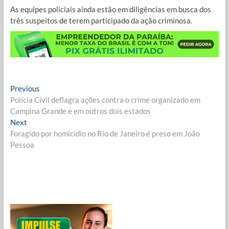
As equipes policiais ainda estão em diligências em busca dos
três suspeitos de terem participado da ação criminosa.
Navegação
Previous
Previous
post:
Polícia Civil deflagra ações contra o crime organizado em
de
Campina Grande e em outros dois estados
Post
Next
Next
post:
Foragido por homicídio no Rio de Janeiro é preso em João
Pessoa