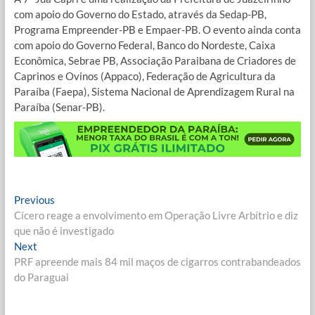
com apoio do Governo do Estado, através da Sedap-PB,
Programa Empreender-PB e Empaer-PB. O evento ainda conta
com apoio do Governo Federal, Banco do Nordeste, Caixa
Econômica, Sebrae PB, Associação Paraibana de Criadores de
Caprinos e Ovinos (Appaco), Federação de Agricultura da
Paraíba (Faepa), Sistema Nacional de Aprendizagem Rural na
Paraíba (Senar-PB).
Navegação
Previous
Previous
post:
Cícero reage a envolvimento em Operação Livre Arbítrio e diz
de
que não é investigado
Post
Next
Next
post:
PRF apreende mais 84 mil maços de cigarros contrabandeados
do Paraguai