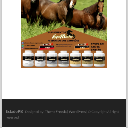
EstadoPB
| Designed by:
Theme Freesia
|
WordPress
| © Copyright All right
reserved