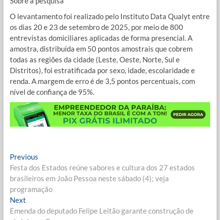
Sobre a pesquisa
O levantamento foi realizado pelo Instituto Data Qualyt entre
os dias 20 e 23 de setembro de 2025, por meio de 800
entrevistas domiciliares aplicadas de forma presencial. A
amostra, distribuída em 50 pontos amostrais que cobrem
todas as regiões da cidade (Leste, Oeste, Norte, Sul e
Distritos), foi estratificada por sexo, idade, escolaridade e
renda. A margem de erro é de 3,5 pontos percentuais, com
nível de confiança de 95%.
Navegação
Previous
Previous
post:
Festa dos Estados reúne sabores e cultura dos 27 estados
de
brasileiros em João Pessoa neste sábado (4); veja
Post
programação
Next
Next
post:
Emenda do deputado Felipe Leitão garante construção de