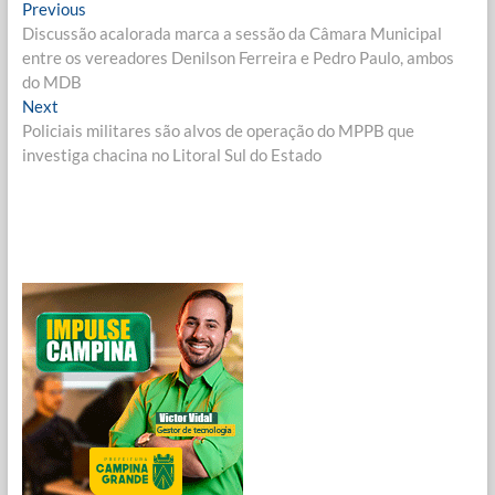
Navegação
Previous
Previous
post:
Discussão acalorada marca a sessão da Câmara Municipal
de
entre os vereadores Denilson Ferreira e Pedro Paulo, ambos
Post
do MDB
Next
Next
post:
Policiais militares são alvos de operação do MPPB que
investiga chacina no Litoral Sul do Estado