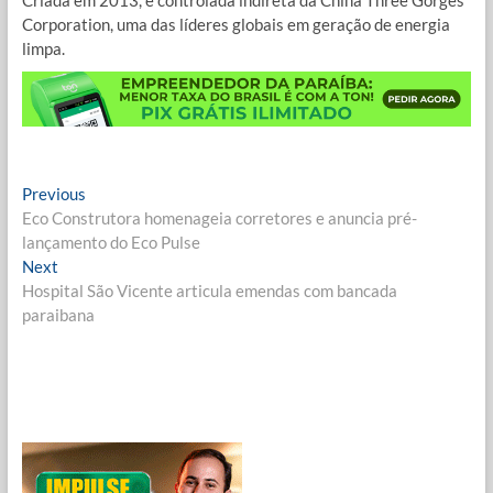
Corporation, uma das líderes globais em geração de energia
limpa.
Navegação
Previous
Previous
post:
Eco Construtora homenageia corretores e anuncia pré-
de
lançamento do Eco Pulse
Post
Next
Next
post:
Hospital São Vicente articula emendas com bancada
paraibana