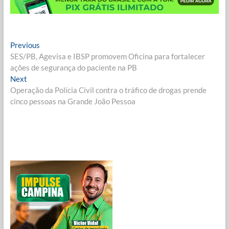
Navegação
Previous
Previous
post:
SES/PB, Agevisa e IBSP promovem Oficina para fortalecer
de
ações de segurança do paciente na PB
Post
Next
Next
post:
Operação da Polícia Civil contra o tráfico de drogas prende
cinco pessoas na Grande João Pessoa