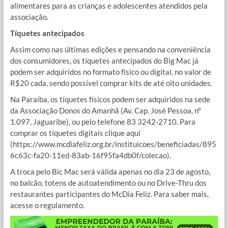
alimentares para as crianças e adolescentes atendidos pela
associação.
Tíquetes antecipados
Assim como nas últimas edições e pensando na conveniência
dos consumidores, os tíquetes antecipados do Big Mac já
podem ser adquiridos no formato físico ou digital, no valor de
R$20 cada, sendo possível comprar kits de até oito unidades.
Na Paraíba, os tíquetes físicos podem ser adquiridos na sede
da Associação Donos do Amanhã (Av. Cap. José Pessoa, n°
1.097, Jaguaribe), ou pelo telefone 83 3242-2710. Para
comprar os tíquetes digitais clique aqui
(https://www.mcdiafeliz.org.br/instituicoes/beneficiadas/895
6c63c-fa20-11ed-83ab-16f95fa4db0f/colecao).
A troca pelo Bic Mac será válida apenas no dia 23 de agosto,
no balcão, totens de autoatendimento ou no Drive-Thru dos
restaurantes participantes do McDia Feliz. Para saber mais,
acesse o regulamento.