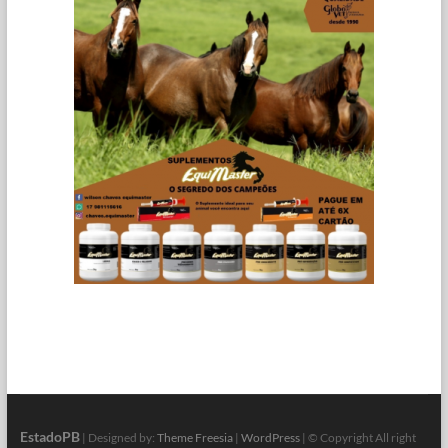
EstadoPB
| Designed by:
Theme Freesia
|
WordPress
| © Copyright All right