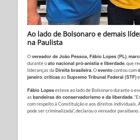
Ao lado de Bolsonaro e demais líder
na Paulista
vereador de João Pessoa, Fábio Lopes (PL)
marc
O
,
ato nacional pró-anistia e liberdade
durante o
, que r
Direita brasileira
evento
lideranças da
. O
contou com
janeiro
críticas
Supremo Tribunal Federal (STF)
,
ao
e
Fábio Lopes
esteve ao lado de Bolsonaro durante o ev
bandeiras do conservadorismo e da liberdade
as
. “
com respeito à Constituição e aos direitos individuais.
pode ser criminalizada”, declarou o vereador paraibano.