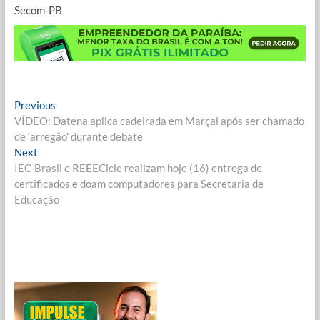
Secom-PB
Navegação
Previous
Previous
post:
VÍDEO: Datena aplica cadeirada em Marçal após ser chamado
de
de ‘arregão’ durante debate
Post
Next
Next
post:
IEC-Brasil e REEECicle realizam hoje (16) entrega de
certificados e doam computadores para Secretaria de
Educação