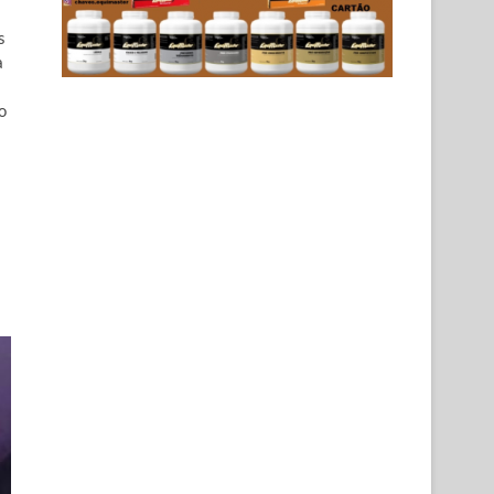
s
a
o
s