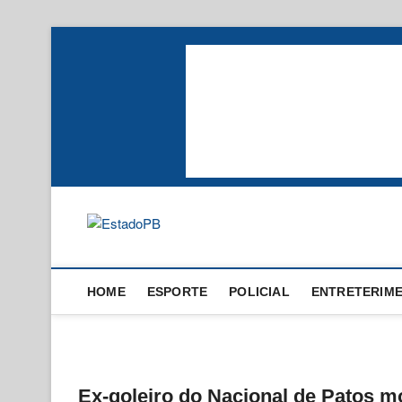
Skip
to
content
EstadoPB
HOME
ESPORTE
POLICIAL
ENTRETERIM
Ex-goleiro do Nacional de Patos m