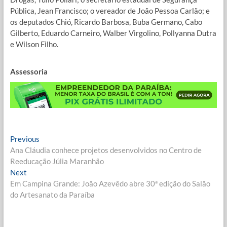
Pública, Jean Francisco; o vereador de João Pessoa Carlão; e
os deputados Chió, Ricardo Barbosa, Buba Germano, Cabo
Gilberto, Eduardo Carneiro, Walber Virgolino, Pollyanna Dutra
e Wilson Filho.
Assessoria
Navegação
Previous
Previous
post:
Ana Cláudia conhece projetos desenvolvidos no Centro de
de
Reeducação Júlia Maranhão
Post
Next
Next
post:
Em Campina Grande: João Azevêdo abre 30ª edição do Salão
do Artesanato da Paraíba