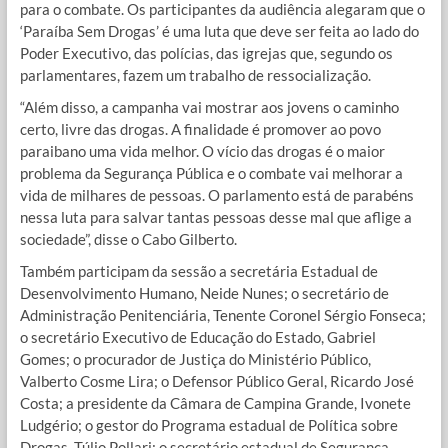
para o combate. Os participantes da audiência alegaram que o
‘Paraíba Sem Drogas’ é uma luta que deve ser feita ao lado do
Poder Executivo, das polícias, das igrejas que, segundo os
parlamentares, fazem um trabalho de ressocialização.
“Além disso, a campanha vai mostrar aos jovens o caminho
certo, livre das drogas. A finalidade é promover ao povo
paraibano uma vida melhor. O vício das drogas é o maior
problema da Segurança Pública e o combate vai melhorar a
vida de milhares de pessoas. O parlamento está de parabéns
nessa luta para salvar tantas pessoas desse mal que aflige a
sociedade”, disse o Cabo Gilberto.
Também participam da sessão a secretária Estadual de
Desenvolvimento Humano, Neide Nunes; o secretário de
Administração Penitenciária, Tenente Coronel Sérgio Fonseca;
o secretário Executivo de Educação do Estado, Gabriel
Gomes; o procurador de Justiça do Ministério Público,
Valberto Cosme Lira; o Defensor Público Geral, Ricardo José
Costa; a presidente da Câmara de Campina Grande, Ivonete
Ludgério; o gestor do Programa estadual de Política sobre
Drogas, Túlio Pollari; o secretário estadual de Segurança