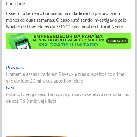
liberdade.
Esse foi o terceiro homicídio na cidade de Itapororoca em
menos de duas semanas. O caso está sendo investigado pelo
Núcleo de Homicídios da 7ª DPC Seccional do Litoral Norte.
Navegação
Previous
Previous
post:
Homem é assassinado em Bayeux e três suspeitos do crime
de
são detidos 20 minutos após homicídio
Post
Next
Next
post:
Estado Divulga resultado para processo seletivo com salários
de até R$ 3 mil; veja lista