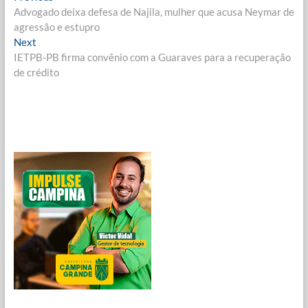
post:
Advogado deixa defesa de Najila, mulher que acusa Neymar de
de
agressão e estupro
Post
Next
Next
post:
IETPB-PB firma convênio com a Guaraves para a recuperação
de crédito