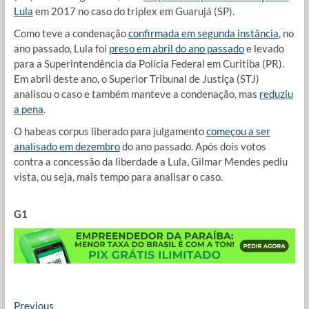
Lula
em 2017 no caso do triplex em Guarujá (SP).
Como teve a condenação
confirmada em segunda instância
, no
ano passado, Lula foi
preso em abril do ano passado
e levado
para a Superintendência da Polícia Federal em Curitiba (PR).
Em abril deste ano, o Superior Tribunal de Justiça (STJ)
analisou o caso e também manteve a condenação, mas
reduziu
a pena
.
O habeas corpus liberado para julgamento
começou a ser
analisado em dezembro
do ano passado. Após dois votos
contra a concessão da liberdade a Lula, Gilmar Mendes pediu
vista, ou seja, mais tempo para analisar o caso.
G1
Navegação
Previous
Previous