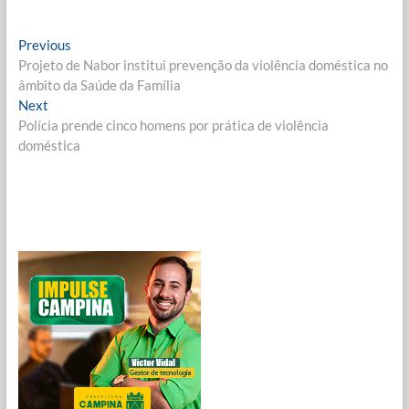
Navegação
Previous
Previous
post:
Projeto de Nabor institui prevenção da violência doméstica no
de
âmbito da Saúde da Família
Post
Next
Next
post:
Polícia prende cinco homens por prática de violência
doméstica