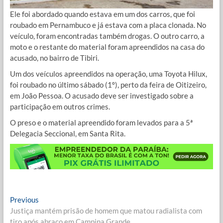
Ele foi abordado quando estava em um dos carros, que foi
roubado em Pernambuco e já estava com a placa clonada. No
veículo, foram encontradas também drogas. O outro carro, a
moto e o restante do material foram apreendidos na casa do
acusado, no bairro de Tibiri.
Um dos veículos apreendidos na operação, uma Toyota Hilux,
foi roubado no último sábado (1º), perto da feira de Oitizeiro,
em João Pessoa. O acusado deve ser investigado sobre a
participação em outros crimes.
O preso e o material apreendido foram levados para a 5ª
Delegacia Seccional, em Santa Rita.
Navegação
Previous
Previous
post:
Justiça mantém prisão de homem que matou radialista com
de
tiro após abraço em Campina Grande